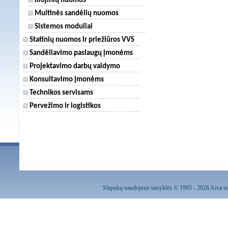
Klojinių nuomos
Muitinės sandėlių nuomos
Sistemos moduliai
Statinių nuomos ir priežiūros VVS
Sandėliavimo paslaugų įmonėms
Projektavimo darbų valdymo
Konsultavimo įmonėms
Technikos servisams
Pervežimo ir logistikos
Slapukų naudojimo taisyklės
© 1995 - 2026 Aiva sis