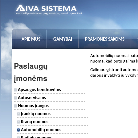
APIE MUS
GAMYBAI
PRAMONĖS ŠAKOMS
Automobilių nuomai patog
nuoma, kad būtų galima kl
Paslaugų
Galimaregistruoti automo
įmonėms
darbus ir valdyti jų vykdy
Apsaugos bendrovėms
Autoservisams
Nuomos įrangos
Įrankių nuomos
Kranų nuomos
Automobilių nuomos