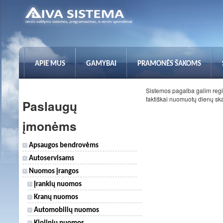
APIE MUS
GAMYBAI
PRAMONĖS ŠAKOMS
Sistemos pagalba galim regi
faktiškai nuomuotų dienų skai
Paslaugų
įmonėms
Apsaugos bendrovėms
Autoservisams
Nuomos įrangos
Įrankių nuomos
Kranų nuomos
Automobilių nuomos