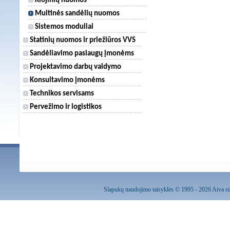
Klojinių nuomos
Muitinės sandėlių nuomos
Sistemos moduliai
Statinių nuomos ir priežiūros VVS
Sandėliavimo paslaugų įmonėms
Projektavimo darbų valdymo
Konsultavimo įmonėms
Technikos servisams
Pervežimo ir logistikos
Slapukų naudojimo taisyklės
© 1995 - 2026 Aiva sis