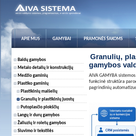
APIE MUS
GAMYBAI
PRAMONĖS ŠAKOMS
Granulių, pla
Baldų gamybos
gamybos val
Metalo detalių ir konstrukcijų
AIVA GAMYBA sistemos gr
Medžio gaminių
funkcinė struktūra par
Plastiko gaminių
pagrindinių automatizuo
Plastikinių maišelių
Granulių ir plastikinių juostų
Putoplasčio plokščių
Langų ir durų gamybos
Žaliuzių ir roletų gamybos
Siuvimo ir tekstilės