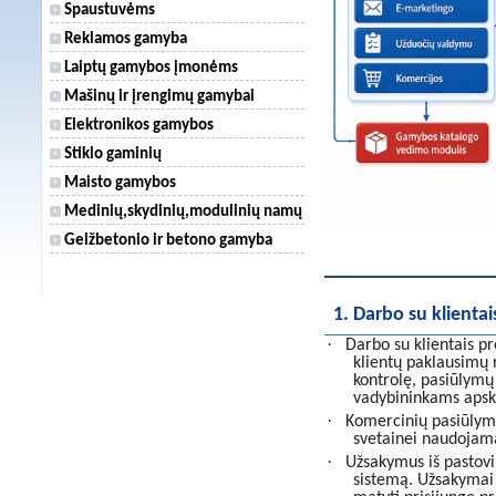
Spaustuvėms
Reklamos gamyba
Laiptų gamybos įmonėms
Mašinų ir įrengimų gamybai
Elektronikos gamybos
Stiklo gaminių
Maisto gamybos
Medinių,skydinių,modulinių namų
Gelžbetonio ir betono gamyba
1. Darbo su klienta
·
Darbo su klientais p
klientų paklausimų 
kontrolę, pasiūlym
vadybininkams apsk
·
Komercinių pasiūlymų
svetainei naudoja
·
Užsakymus iš pastovių
sistemą. Užsakymai 