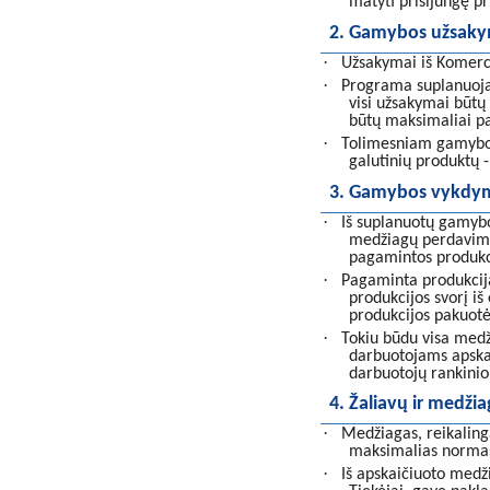
matyti prisijungę pr
2. Gamybos užsaky
·
Užsakymai iš Komerc
·
Programa suplanuoja,
visi užsakymai būtų
būtų maksimaliai p
·
Tolimesniam gamybos 
galutinių produktų 
3. Gamybos vykdyma
·
Iš suplanuotų gamyb
medžiagų perdavima
pagamintos produkc
·
Pagaminta produkcij
produkcijos svorį iš
produkcijos pakuotė
·
Tokiu būdu visa medž
darbuotojams apska
darbuotojų rankinio
4. Žaliavų ir medži
·
Medžiagas, reikaling
maksimalias normas
·
Iš apskaičiuoto med