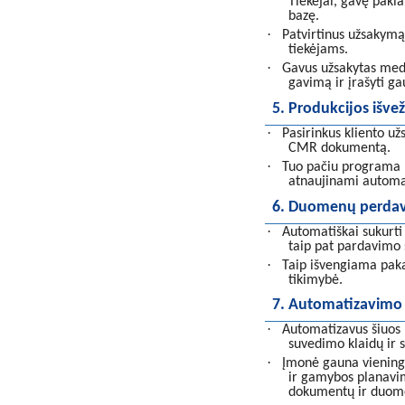
Tiekėjai, gavę pakl
bazę.
·
Patvirtinus užsakymą
tiekėjams.
·
Gavus užsakytas medž
gavimą ir įrašyti ga
5. Produkcijos išv
·
Pasirinkus kliento u
CMR dokumentą.
·
Tuo pačiu programa n
atnaujinami automa
6. Duomenų perdavi
·
Automatiškai sukurt
taip pat pardavimo 
·
Taip išvengiama pak
tikimybė.
7. Automatizavimo
·
Automatizavus šiuos
suvedimo klaidų ir 
·
Įmonė gauna viening
ir gamybos planavi
dokumentų ir duome